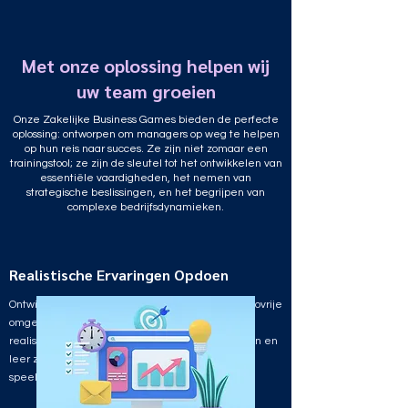
Met onze oplossing helpen wij
uw team groeien
Onze Zakelijke Business Games bieden de perfecte
oplossing: ontworpen om managers op weg te helpen
op hun reis naar succes. Ze zijn niet zomaar een
trainingstool; ze zijn de sleutel tot het ontwikkelen van
essentiële vaardigheden, het nemen van
strategische beslissingen, en het begrijpen van
complexe bedrijfsdynamieken.
Realistische Ervaringen Opdoen
Ontwikkel uw zakelijke vaardigheden in een risicovrije
omgeving met onze bedrijfssimulaties. Ervaar
realistische scenario's, neem cruciale beslissingen en
leer zonder financiële risico's. Een dynamische
speeltuin voor effectief zakelijk leren.