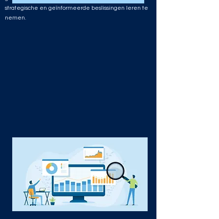
strategische en geïnformeerde beslissingen leren te
nemen.