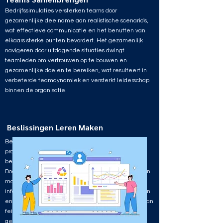
Bedrijfssimulaties versterken teams door
gezamenlijke deelname aan realistische scenario's,
wat effectieve communicatie en het benutten van
elkaars sterke punten bevordert. Het gezamenlijk
navigeren door uitdagende situaties dwingt
teamleden om vertrouwen op te bouwen en
gezamenlijke doelen te bereiken, wat resulteert in
verbeterde teamdynamiek en versterkt leiderschap
binnen de organisatie.
Beslissingen Leren Maken
Bedrijfssimulaties bieden managers een
praktijkgerichte leerervaring waarin ze cruciale
beslissingen nemen in een realistische omgeving.
Door data-gedreven elementen te integreren, leren
managers effectief om te gaan met complexe
informatie, analytische vaardigheden te ontwikkelen
en weloverwogen beslissingen te nemen op basis van
feitelijke gegevens. Dit proces bevordert een data-
gedreven denkwijze, waardoor managers