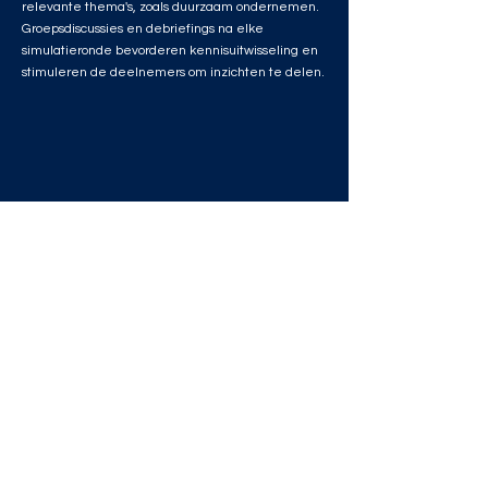
relevante thema's, zoals duurzaam ondernemen.
Groepsdiscussies en debriefings na elke
simulatieronde bevorderen kennisuitwisseling en
stimuleren de deelnemers om inzichten te delen.
Zelfstudie
Als zelfstudiecursus bieden de simulaties
individuele medewerkers de mogelijkheid om op
hun eigen tempo te leren. Dit flexibele format
maakt het gemakkelijk voor professionals om hun
vaardigheden te ontwikkelen zonder hun
dagelijkse taken te onderbreken. Deelnemers
ontvangen directe terugkoppeling over hun
beslissingen en prestaties wat bijdraagt aan een
continu leerproces.