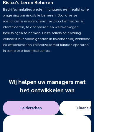
Risico's Leren Beheren
Bedrijfssimulaties bieden managers een realistische
omgeving om risico's te beheren. Door diverse
scenario's te ervaren, leren ze proactief risico's te
identificeren, te analyseren en weloverwogen
beslissingen te nemen. Deze hands-on ervaring
versterkt hun vaardigheden in risicobeheer, waardoor
ze effectiever en zelfverzekerder kunnen opereren
in complexe bedrijfssituaties.
Wij helpen uw managers met
het ontwikkelen van
Leiderschap
Financiële Vaardigheid